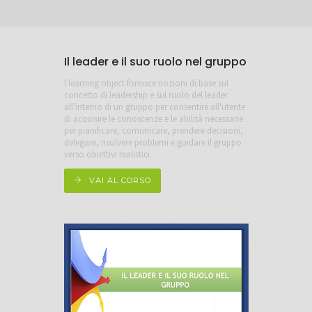
Il leader e il suo ruolo nel gruppo
l learning object fornisce nozioni di base sul
concetto di leadership e sul ruolo del leader
all'interno di un gruppo per consentire all'utente
di acquisire le conoscenze e le abilità necessarie
per pianificare, comunicare, prendere decisioni,
delegare, risolvere problemi e guidare il gruppo
verso obiettivi realistici.
VAI AL CORSO