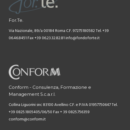
For.Te.
Via Nazionale, 89/a
00184 Roma
C.F. 97275180582
Tel. +39
06.46.8451
Fax +39 06.23.32.82.81
info@fondoforte.it
Conform - Consulenza, Formazione e
Management S.c.a.r.l.
Collina Liguorini snc
83100 Avellino
C.F. e P.IVA 01957750647
Tel.
+39 0825.1805405/06/50
Fax + 39 0825.756359
conform@conform.it