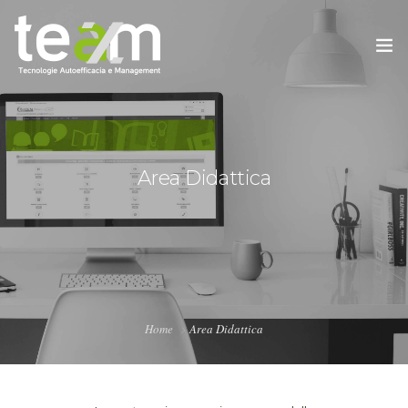
Area Didattica
HOME
IL PROGETTO
AREA DIDATTICA
CONTATTI
Home
Area Didattica
PRIVACY