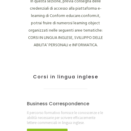
In questa sezione, previa consegna delle
credenziali di accesso alla piattaforma e-
learning di Conform educare.conform.it,
potrai fruire di numerosi learning object
organizzati nelle seguenti aree tematiche:
CORSI IN LINGUA INGLESE, SVILUPPO DELLE
ABILITA’ PERSONALI e INFORMATICA.
Corsi in lingua inglese
Business Correspondence
Il percorso formativo fornisce le conoscenze e le
abilità necessarie per scrivere efficacemente
lettere commerciali in lingua inglese.